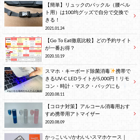
【簡単】リュックのバックル（腰ベル
ト用）は100均グッズで自分で交換で
きる！
2021.01.24
【Go To Eat徹底比較】どの予約サイト
が一番お得？
2020.10.19
スマホ・キーボード除菌消毒
携帯で
きるUV-C LEDライトが5,000円！リモ
コン・時計・マスク・バッグにも
2020.08.11
【コロナ対策】アルコール消毒用おす
すめ携帯用アトマイザー
2020.08.09
かっこいい/かわいいスマホケース｜