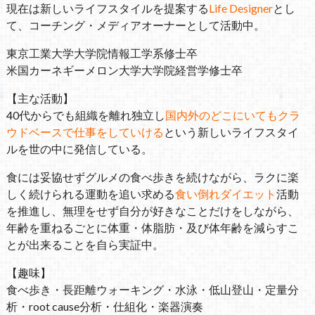
現在は新しいライフスタイルを提案する
Life Designer
とし
て、コーチング・メディアオーナーとして活動中。
東京工業大学大学院情報工学系修士卒
米国カーネギーメロン大学大学院経営学修士卒
【主な活動】
40代からでも組織を離れ独立し
国内外のどこにいてもクラ
ウドベースで仕事をしていける
という新しいライフスタイ
ルを世の中に発信している。
食には妥協せずグルメの食べ歩きを続けながら、ラクに楽
しく続けられる運動を追い求める
食い倒れダイエット
活動
を推進し、無理をせず自分が好きなことだけをしながら、
年齢を重ねるごとに体重・体脂肪・及び体年齢を減らすこ
とが出来ることを自ら実証中。
【趣味】
食べ歩き・長距離ウォーキング・水泳・低山登山・定量分
析・root cause分析・仕組化・楽器演奏