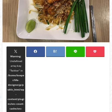
Warning
:
Undefined
array key
"Twitter" in
/home/keepe
r/life-
designer.jp/p
ublic_html/wp
-
content/plugi
ns/sns-count-
cache/sns-