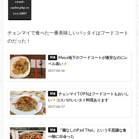
count-
cache.php
on
line
2897
チェンマイで食べた一番美味しいパッタイはフードコート
のだった！
Maya地下のフードコートが激安なのにレ
ベル高い
2017-06-16
チェンマイTOPSはフードコートもおいし
い
コスパのいいタイ料理あります
2017-06-17
「麺なしのPad Thai」という不思議な食
べ物に出会った