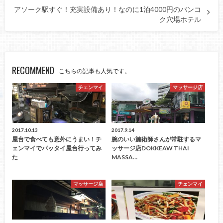
アソーク駅すぐ！充実設備あり！なのに1泊4000円のバンコ
ク穴場ホテル
RECOMMEND
こちらの記事も人気です。
チェンマイ
マッサージ店
2017.10.13
2017.9.14
屋台で食べても意外にうまい！チ
腕のいい施術師さんが常駐するマ
ェンマイでパッタイ屋台行ってみ
ッサージ店DOKKEAW THAI
た
MASSA…
マッサージ店
チェンマイ