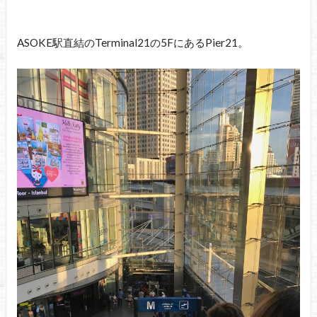
ASOKE駅直結のTerminal21の5FにあるPier21。