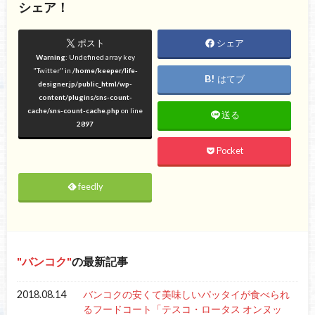
シェア！
ポスト
シェア
Warning
: Undefined array key
"Twitter" in
/home/keeper/life-
はてブ
designer.jp/public_html/wp-
content/plugins/sns-count-
cache/sns-count-cache.php
on line
送る
2897
Pocket
feedly
バンコク
の最新記事
2018.08.14
バンコクの安くて美味しいパッタイが食べられ
るフードコート「テスコ・ロータス オンヌッ