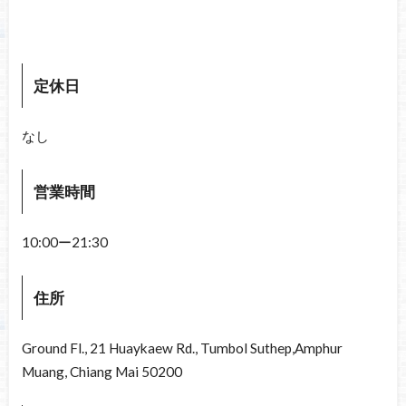
定休日
なし
営業時間
10:00ー21:30
住所
Ground Fl., 21 Huay
kaew
Rd., Tumbol Suthep,Amphur
Muang, Chiang Mai 50200