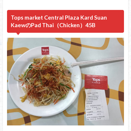
Tops
market
Central Plaza Kard
Suan
Kaew
のPad Thai（Chicken）45B