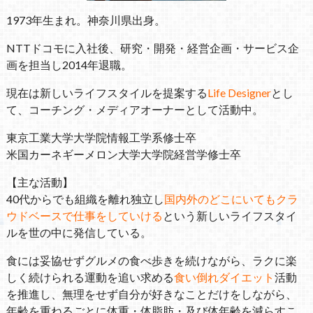
1973年生まれ。神奈川県出身。
NTTドコモに入社後、研究・開発・経営企画・サービス企
画を担当し2014年退職。
現在は新しいライフスタイルを提案する
Life Designer
とし
て、コーチング・メディアオーナーとして活動中。
東京工業大学大学院情報工学系修士卒
米国カーネギーメロン大学大学院経営学修士卒
【主な活動】
40代からでも組織を離れ独立し
国内外のどこにいてもクラ
ウドベースで仕事をしていける
という新しいライフスタイ
ルを世の中に発信している。
食には妥協せずグルメの食べ歩きを続けながら、ラクに楽
しく続けられる運動を追い求める
食い倒れダイエット
活動
を推進し、無理をせず自分が好きなことだけをしながら、
年齢を重ねるごとに体重・体脂肪・及び体年齢を減らすこ