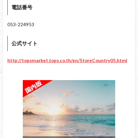
電話番号
053-224953
公式サイト
http://topsmarket.tops.co.th/en/StoreCountry05.html