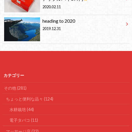
2020.02.11
heading to 2020
2019.12.31
カテゴリー
その他
(281)
ちょっと便利な品々
(124)
水耕栽培
(44)
電子タバコ
(11)
マッサージ店
(22)