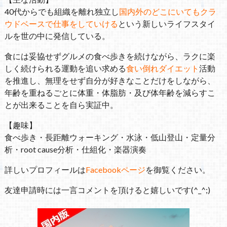
40代からでも組織を離れ独立し
国内外のどこにいてもクラ
ウドベースで仕事をしていける
という新しいライフスタイ
ルを世の中に発信している。
食には妥協せずグルメの食べ歩きを続けながら、ラクに楽
しく続けられる運動を追い求める
食い倒れダイエット
活動
を推進し、無理をせず自分が好きなことだけをしながら、
年齢を重ねるごとに体重・体脂肪・及び体年齢を減らすこ
とが出来ることを自ら実証中。
【趣味】
食べ歩き・長距離ウォーキング・水泳・低山登山・定量分
析・root cause分析・仕組化・楽器演奏
詳しいプロフィールは
Facebookページ
を御覧ください。
友達申請時には一言コメントを頂けると嬉しいです(^_^;)