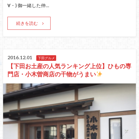
∀・) 御一緒した仲…
続きを読む
2016.12.01
下田グルメ
【下田お土産の人気ランキング上位】ひもの専
門店・小木曽商店の干物がうまい