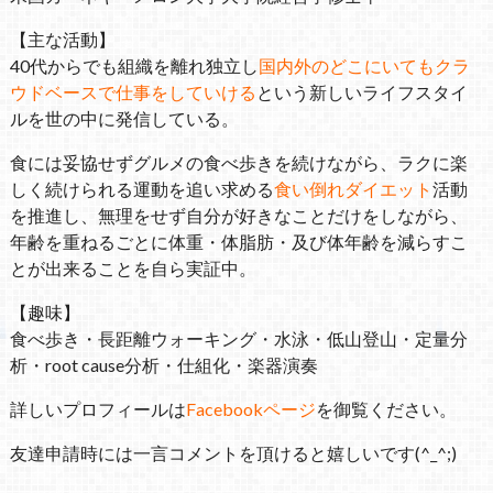
【主な活動】
40代からでも組織を離れ独立し
国内外のどこにいてもクラ
ウドベースで仕事をしていける
という新しいライフスタイ
ルを世の中に発信している。
食には妥協せずグルメの食べ歩きを続けながら、ラクに楽
しく続けられる運動を追い求める
食い倒れダイエット
活動
を推進し、無理をせず自分が好きなことだけをしながら、
年齢を重ねるごとに体重・体脂肪・及び体年齢を減らすこ
とが出来ることを自ら実証中。
【趣味】
食べ歩き・長距離ウォーキング・水泳・低山登山・定量分
析・root cause分析・仕組化・楽器演奏
詳しいプロフィールは
Facebookページ
を御覧ください。
友達申請時には一言コメントを頂けると嬉しいです(^_^;)