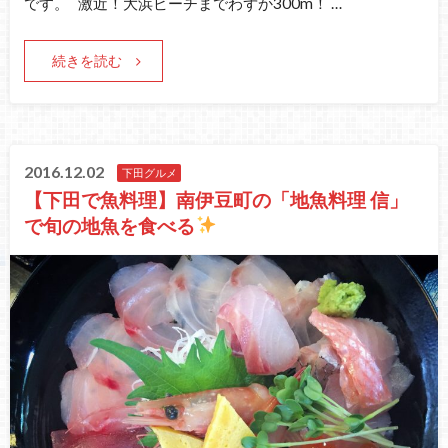
です。 激近！大浜ビーチまでわずか300m！ …
続きを読む
2016.12.02
下田グルメ
【下田で魚料理】南伊豆町の「地魚料理 信」
で旬の地魚を食べる