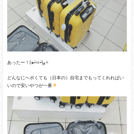
あったー！(๑•̀ㅂ•́)و✧
どんなにヘボくても（日本の）自宅までもってくれればい
いので安いやつが一番