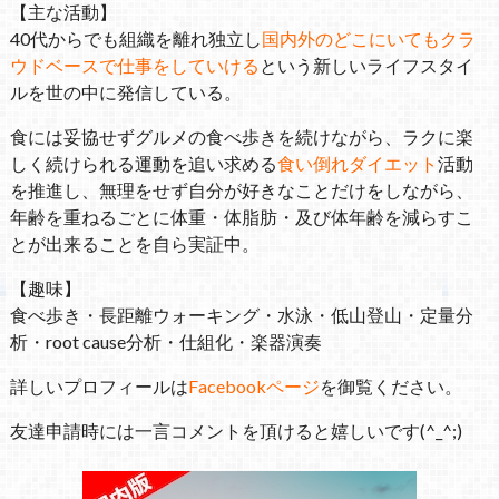
【主な活動】
40代からでも組織を離れ独立し
国内外のどこにいてもクラ
ウドベースで仕事をしていける
という新しいライフスタイ
ルを世の中に発信している。
食には妥協せずグルメの食べ歩きを続けながら、ラクに楽
しく続けられる運動を追い求める
食い倒れダイエット
活動
を推進し、無理をせず自分が好きなことだけをしながら、
年齢を重ねるごとに体重・体脂肪・及び体年齢を減らすこ
とが出来ることを自ら実証中。
【趣味】
食べ歩き・長距離ウォーキング・水泳・低山登山・定量分
析・root cause分析・仕組化・楽器演奏
詳しいプロフィールは
Facebookページ
を御覧ください。
友達申請時には一言コメントを頂けると嬉しいです(^_^;)