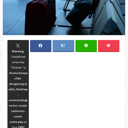
Warning
:
Undefined
array key
"Twitter" in
/home/keepe
r/life-
designer.jp/p
ublic_html/wp
-
content/plugi
ns/sns-count-
cache/sns-
count-
cache.php
on
line
2897