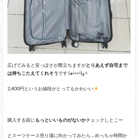
広げてみると安っぽさが際立ちますが
とりあえず自宅まで
は持ちこたえてくれそう
です (๑•̀ㅂ•́)و✧
2,400円というお値段がとってもかわいい
購入する前に
もっといいものがないか
チェックしとこー
とスーツケース売り場に向かってみたら… めっちゃ時間か