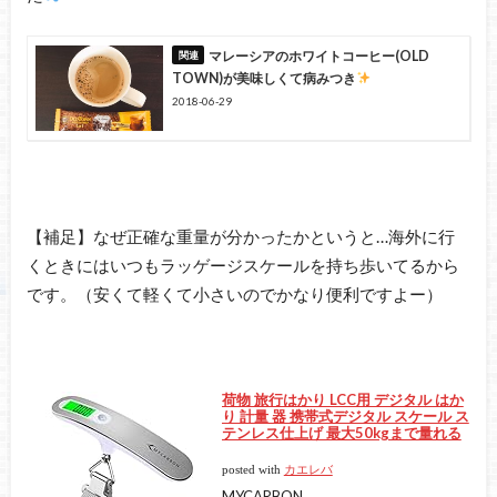
マレーシアのホワイトコーヒー(OLD
TOWN)が美味しくて病みつき
2018-06-29
【補足】なぜ正確な重量が分かったかというと…海外に行
くときにはいつもラッゲージスケールを持ち歩いてるから
です。（安くて軽くて小さいのでかなり便利ですよー）
荷物 旅行はかり LCC用 デジタル はか
り 計量 器 携帯式デジタル スケール ス
テンレス仕上げ 最大50kgまで量れる
posted with
カエレバ
MYCARBON