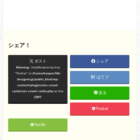
シェア！
ポスト
シェア
Warning
: Undefined array key
"Twitter" in
/home/keeper/life-
はてブ
designer.jp/public_html/wp-
content/plugins/sns-count-
cache/sns-count-cache.php
on line
送る
2897
Pocket
feedly