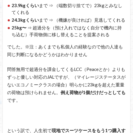
23.9kgくらい
まで ⇒ （端数切り捨てで）23kgとみなし
てくれる
24.3kgくらい
まで ⇒ （機嫌が良ければ）見逃してくれる
25kg〜
⇒ 超過分を（預け入れではなく自分で機内に持
ち込む）手荷物側に移し替えることを提案される
でした。※注：あくまでも私個人の経験なので他の人達も
同じ判断になるかどうかはわかりません
問答無用で超過分を課金してくるLCC（Peaceとか）よりも
ずっと優しい対応のJALですが、（マイレージステータスが
ないエコノミークラスの場合）明らかに23kgを超えた重量
の荷物は預けられません。
例え荷物が1個だけだっとしても
です。
という訳で、人生初で
現地でスーツケースをもう1つ購入す