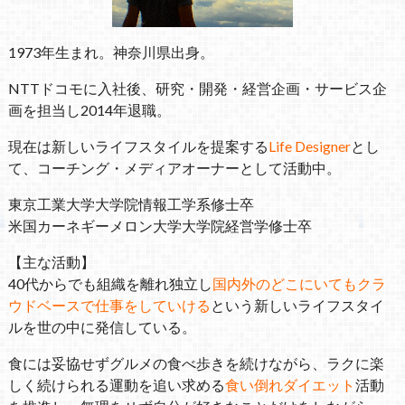
1973年生まれ。神奈川県出身。
NTTドコモに入社後、研究・開発・経営企画・サービス企
画を担当し2014年退職。
現在は新しいライフスタイルを提案する
Life Designer
とし
て、コーチング・メディアオーナーとして活動中。
東京工業大学大学院情報工学系修士卒
米国カーネギーメロン大学大学院経営学修士卒
【主な活動】
40代からでも組織を離れ独立し
国内外のどこにいてもクラ
ウドベースで仕事をしていける
という新しいライフスタイ
ルを世の中に発信している。
食には妥協せずグルメの食べ歩きを続けながら、ラクに楽
しく続けられる運動を追い求める
食い倒れダイエット
活動