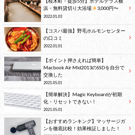
【桜木町・徒歩5分】ホテルテラス横
浜・無料貸切り大浴場
3,000円〜
2022.01.03
【コスパ最強】野毛ホルモンセンター
の口コミ
2022.01.01
【ポイント押さえれば簡単】
Macbook Air Mid2013のSSDを自分で
交換した
2021.05.01
【簡単解決】Magic Keyboardが初期
化・リセットできない！
2021.05.01
【おすすめランキング】マッサージガ
ンを徹底比較！効果検証しました！