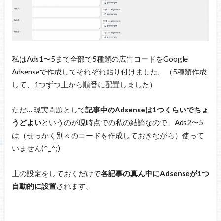
私はAds1〜5まで全部で5種類の広告コードをGoogle
Adsenseで作成してそれぞれ貼り付けました。（5種類作成
して、1つずつ上から順番に配置しました）
ただ… 現実問題として
記事中のAdsenseは1つくらいでちょ
うどよい
というのが現時点での私の結論なので、Ads2〜5
は（せっかく別々のコードを作成しておきながら）使って
いません(^_^;)
上の設定をしておくだけで
各記事の真ん中にAdsenseが1つ
自動的に設置
されます。