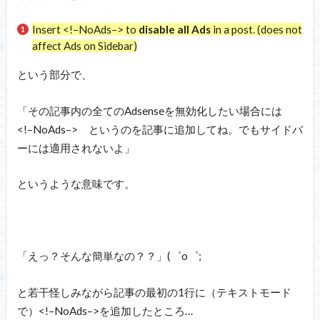
Insert <!–NoAds–> to
disable all Ads
in a post.
(does not
affect Ads on Sidebar)
という部分で、
「その記事内の全てのAdsenseを無効化したい場合には
<!–NoAds–> というのを記事に追加してね。でもサイドバ
ーには適用されないよ」
というような意味です。
「えっ？そんな簡単なの？？」(゜o゜;
と若干怪しみながら記事の最初の1行に（テキストモード
で）<!–NoAds–>を追加したところ…