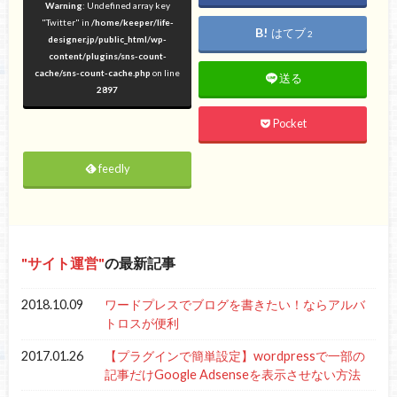
Warning
: Undefined array key
"Twitter" in
/home/keeper/life-
はてブ
2
designer.jp/public_html/wp-
content/plugins/sns-count-
cache/sns-count-cache.php
on line
送る
2897
Pocket
feedly
サイト運営
の最新記事
2018.10.09
ワードプレスでブログを書きたい！ならアルバ
トロスが便利
2017.01.26
【プラグインで簡単設定】wordpressで一部の
記事だけGoogle Adsenseを表示させない方法