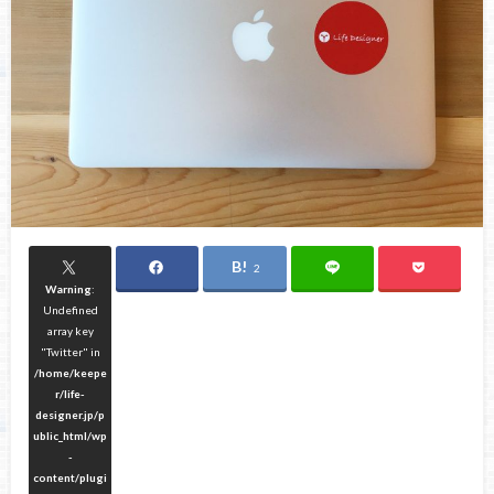
2
Warning
:
Undefined
array key
"Twitter" in
/home/keepe
r/life-
designer.jp/p
ublic_html/wp
-
content/plugi