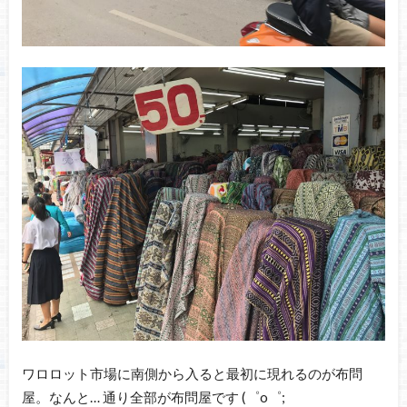
ワロロット市場に南側から入ると最初に現れるのが布問
屋。なんと… 通り全部が布問屋です (゜o゜;