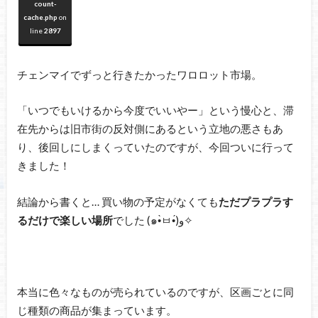
count-
cache.php
on
line
2897
チェンマイでずっと行きたかったワロロット市場。
「いつでもいけるから今度でいいやー」という慢心と、滞
在先からは旧市街の反対側にあるという立地の悪さもあ
り、後回しにしまくっていたのですが、今回ついに行って
きました！
結論から書くと… 買い物の予定がなくても
ただプラプラす
るだけで楽しい場所
でした (๑•̀ㅂ•́)و✧
本当に色々なものが売られているのですが、区画ごとに同
じ種類の商品が集まっています。