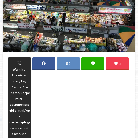
3
Warning
:
Undefined
array key
"Twitter" in
/home/keepe
r/life-
designer.jp/p
ublic_html/wp
-
content/plugi
ns/sns-count-
cache/sns-