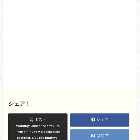
シェア！
ポスト
シェア
Warning
: Undefined array key
"Twitter" in
/home/keeper/life-
はてブ
designer.jp/public_html/wp-