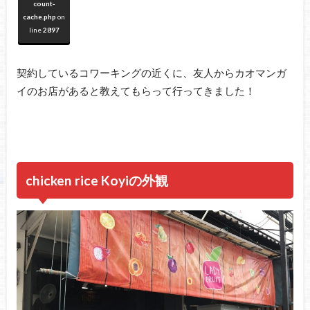
count-
cache.php
on
line
2897
契約しているコワーキングの近くに、友人からカオマンガ
イのお店があると教えてもらって行ってきました！
chicken rice Koyiの外観