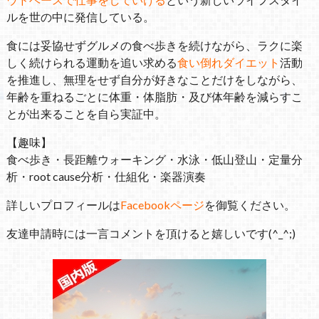
ルを世の中に発信している。
食には妥協せずグルメの食べ歩きを続けながら、ラクに楽
しく続けられる運動を追い求める
食い倒れダイエット
活動
を推進し、無理をせず自分が好きなことだけをしながら、
年齢を重ねるごとに体重・体脂肪・及び体年齢を減らすこ
とが出来ることを自ら実証中。
【趣味】
食べ歩き・長距離ウォーキング・水泳・低山登山・定量分
析・root cause分析・仕組化・楽器演奏
詳しいプロフィールは
Facebookページ
を御覧ください。
友達申請時には一言コメントを頂けると嬉しいです(^_^;)