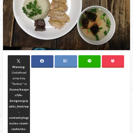
Warning
:
Undefined
array key
"Twitter" in
/home/keepe
r/life-
designer.jp/p
ublic_html/wp
-
content/plugi
ns/sns-count-
cache/sns-