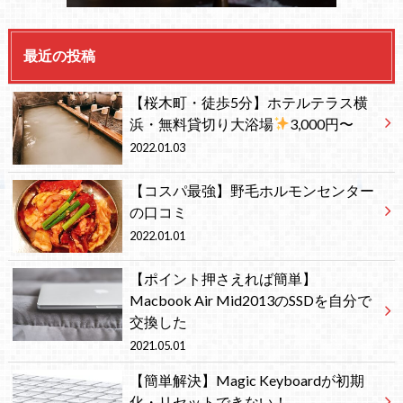
最近の投稿
【桜木町・徒歩5分】ホテルテラス横
浜・無料貸切り大浴場
3,000円〜
2022.01.03
【コスパ最強】野毛ホルモンセンター
の口コミ
2022.01.01
【ポイント押さえれば簡単】
Macbook Air Mid2013のSSDを自分で
交換した
2021.05.01
【簡単解決】Magic Keyboardが初期
化・リセットできない！