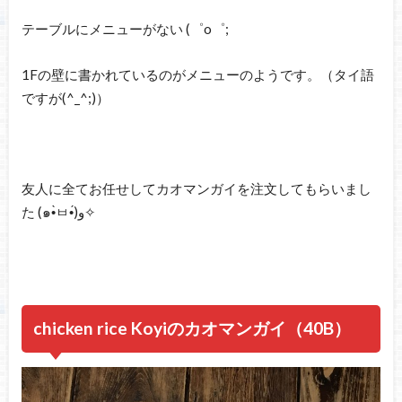
テーブルにメニューがない (゜o゜;
1Fの壁に書かれているのがメニューのようです。（タイ語
ですが(^_^;)）
友人に全てお任せしてカオマンガイを注文してもらいまし
た (๑•̀ㅂ•́)و✧
chicken rice Koyiのカオマンガイ（40B）