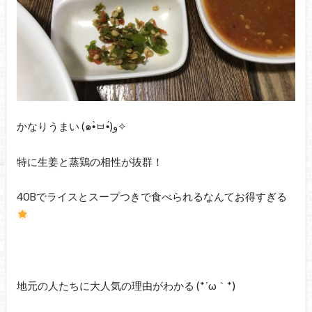
かなりうまい (๑•̀ㅂ•́)و✧
特に生姜と蒸鶏の相性が抜群！
40Bでライスとスープつきで食べられるなんてお得すぎる
地元の人たちに大人気の理由がわかる (*´ω｀*)