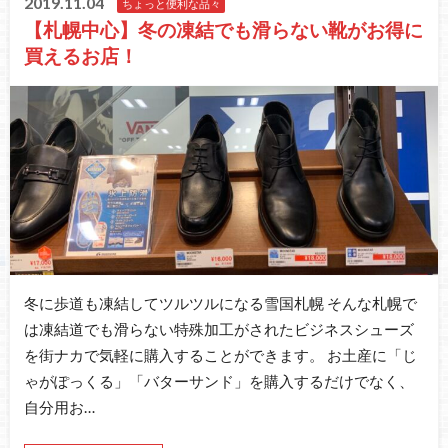
2019.11.04
ちょっと便利な品々
【札幌中心】冬の凍結でも滑らない靴がお得に
買えるお店！
冬に歩道も凍結してツルツルになる雪国札幌 そんな札幌で
は凍結道でも滑らない特殊加工がされたビジネスシューズ
を街ナカで気軽に購入することができます。 お土産に「じ
ゃがぽっくる」「バターサンド」を購入するだけでなく、
自分用お…