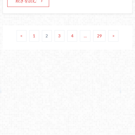
続きを読む
<
1
2
3
4
…
29
>