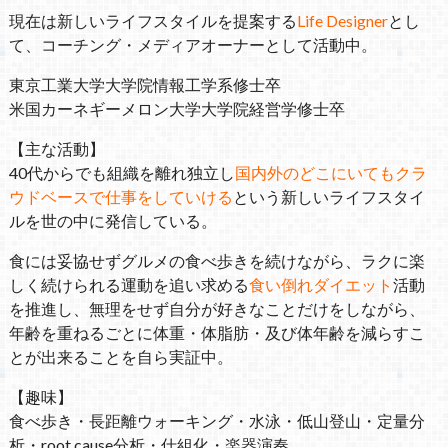
現在は新しいライフスタイルを提案する
Life Designer
とし
て、コーチング・メディアオーナーとして活動中。
東京工業大学大学院情報工学系修士卒
米国カーネギーメロン大学大学院経営学修士卒
【主な活動】
40代からでも組織を離れ独立し
国内外のどこにいてもクラ
ウドベースで仕事をしていける
という新しいライフスタイ
ルを世の中に発信している。
食には妥協せずグルメの食べ歩きを続けながら、ラクに楽
しく続けられる運動を追い求める
食い倒れダイエット
活動
を推進し、無理をせず自分が好きなことだけをしながら、
年齢を重ねるごとに体重・体脂肪・及び体年齢を減らすこ
とが出来ることを自ら実証中。
【趣味】
食べ歩き・長距離ウォーキング・水泳・低山登山・定量分
析・root cause分析・仕組化・楽器演奏