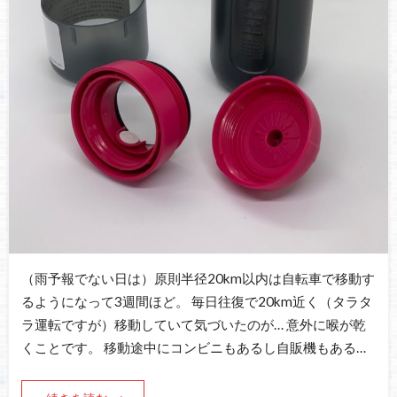
（雨予報でない日は）原則半径20km以内は自転車で移動す
るようになって3週間ほど。 毎日往復で20km近く（タラタ
ラ運転ですが）移動していて気づいたのが… 意外に喉が乾
くことです。 移動途中にコンビニもあるし自販機もある…