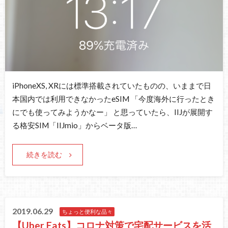
iPhoneXS, XRには標準搭載されていたものの、いままで日
本国内では利用できなかったeSIM 「今度海外に行ったとき
にでも使ってみようかなー」 と思っていたら、IIJが展開す
る格安SIM「IIJmio」からベータ版…
続きを読む
2019.06.29
ちょっと便利な品々
【Uber Eats】コロナ対策で宅配サービスを活