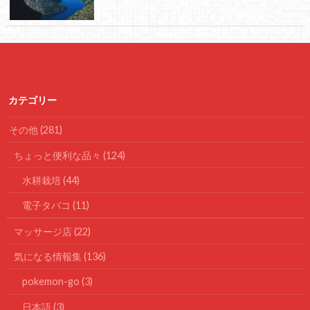
カテゴリー
その他
(281)
ちょっと便利な品々
(124)
水耕栽培
(44)
電子タバコ
(11)
マッサージ店
(22)
気になる情報集
(136)
pokemon-go
(3)
日本語
(3)