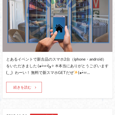
とあるイベントで新古品のスマホ2台（iphone・android）
をいただきました (๑•̀ㅂ•́)و✧ ※本当にありがとうございます
(_ _) わーい！ 無料で新スマホGETだぜ
(๑•̀ㅂ…
続きを読む