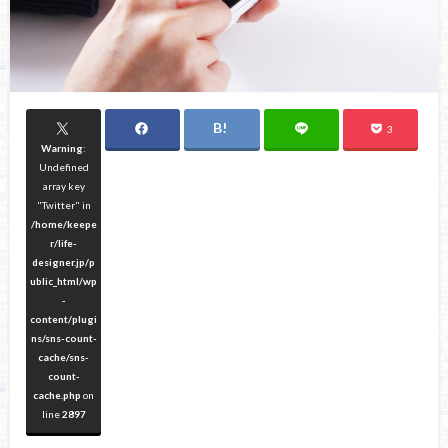
3
Warning
:
Undefined
array key
"Twitter" in
/home/keepe
r/life-
designer.jp/p
ublic_html/wp
-
content/plugi
ns/sns-count-
cache/sns-
count-
cache.php
on
line
2897