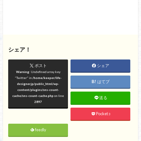
シェア！
ポスト
シェア
Warning
: Undefined array key
"Twitter" in
/home/keeper/life-
はてブ
designer.jp/public_html/wp-
content/plugins/sns-count-
cache/sns-count-cache.php
on line
送る
2897
Pocket
3
feedly