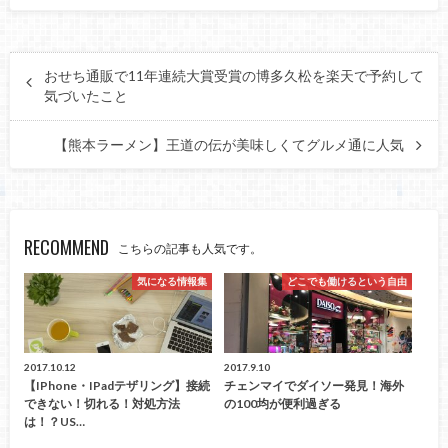
おせち通販で11年連続大賞受賞の博多久松を楽天で予約して
気づいたこと
【熊本ラーメン】王道の伝が美味しくてグルメ通に人気
RECOMMEND
こちらの記事も人気です。
気になる情報集
どこでも働けるという自由
2017.10.12
2017.9.10
【iPhone・iPadテザリング】接続
チェンマイでダイソー発見！海外
できない！切れる！対処方法
の100均が便利過ぎる
は！？US…