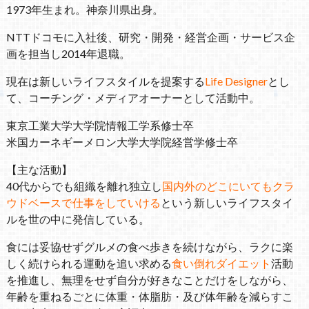
1973年生まれ。神奈川県出身。
NTTドコモに入社後、研究・開発・経営企画・サービス企
画を担当し2014年退職。
現在は新しいライフスタイルを提案する
Life Designer
とし
て、コーチング・メディアオーナーとして活動中。
東京工業大学大学院情報工学系修士卒
米国カーネギーメロン大学大学院経営学修士卒
【主な活動】
40代からでも組織を離れ独立し
国内外のどこにいてもクラ
ウドベースで仕事をしていける
という新しいライフスタイ
ルを世の中に発信している。
食には妥協せずグルメの食べ歩きを続けながら、ラクに楽
しく続けられる運動を追い求める
食い倒れダイエット
活動
を推進し、無理をせず自分が好きなことだけをしながら、
年齢を重ねるごとに体重・体脂肪・及び体年齢を減らすこ