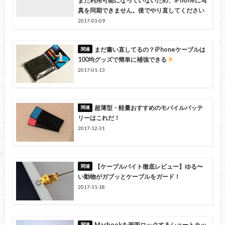
まだ利用可能になっていないため、iPhoneに写
真を同期できません。後でやり直してください
2017-03-09
まだ書い直してるの？iPhoneケーブルは
100均グッズで簡単に補強できる
2017-01-13
超薄型・軽量おすすめのモバイルバッテ
リーはこれだ！
2017-12-31
【ケーブルバイト徹底レビュー】ゆる〜
い動物がガブッとケーブルをガード！
2017-11-18
Macbookを画面ロックするショートカッ