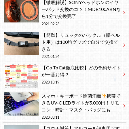
【徹底解説】SONYヘッドホンのイヤ
ーパッド交換のコツ！MDR100ABNな
ら1分で交換完了
2021.02.23
【簡単】リュックのバックル（腰ベル
ト用）は100均グッズで自分で交換で
きる！
2021.01.24
【Go To Eat徹底比較】どの予約サイト
が一番お得？
2020.10.19
スマホ・キーボード除菌消毒
携帯で
きるUV-C LEDライトが5,000円！リモ
コン・時計・マスク・バッグにも
2020.08.11
【コロナ対策】アルコール消毒用おす