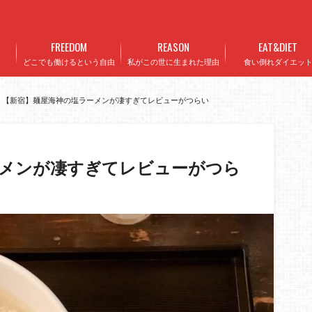
FREEDOM
REASON
EAT&DIET
どこでも働けるという自由
私がこの世に生まれた理由
食い倒れダイエッ
【新宿】麺屋海神の塩ラーメンが凄すぎてレビューがつらい
ーメンが凄すぎてレビューがつら