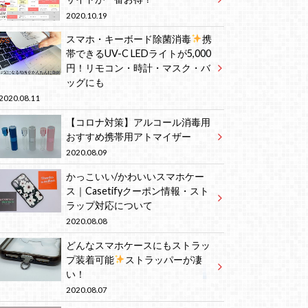
2020.10.19
スマホ・キーボード除菌消毒
携
帯できるUV-C LEDライトが5,000
円！リモコン・時計・マスク・バ
ッグにも
2020.08.11
【コロナ対策】アルコール消毒用
おすすめ携帯用アトマイザー
2020.08.09
かっこいい/かわいいスマホケー
ス｜Casetifyクーポン情報・スト
ラップ対応について
2020.08.08
どんなスマホケースにもストラッ
プ装着可能
ストラッパーが凄
い！
2020.08.07