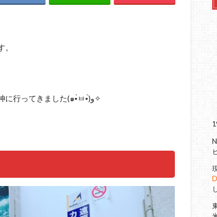
す。
新宿で予定があったので、念願の麺屋海神に行ってきました(๑•̀ㅂ•́)و✧
D