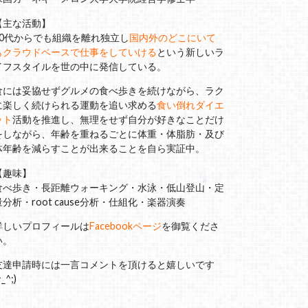
【主な活動】
40代からでも組織を離れ独立し
国内外のどこにいて
もクラウドベースで仕事をしていける
という新しいラ
イフスタイルを世の中に発信している。
食には妥協せずグルメの食べ歩きを続けながら、ラク
に楽しく続けられる運動を追い求める
食い倒れダイエ
ット
活動を推進し、無理をせず自分が好きなことだけ
をしながら、年齢を重ねるごとに体重・体脂肪・及び
体年齢を減らすことが出来ることを自ら実証中。
【趣味】
食べ歩き・長距離ウォーキング・水泳・低山登山・定
量分析・root cause分析・仕組化・楽器演奏
詳しいプロフィールは
Facebookページ
を御覧くださ
い。
友達申請時には一言コメントを頂けると嬉しいです
^_^;)