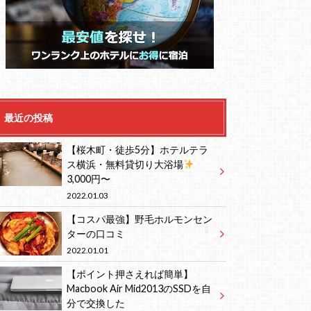
最近の投稿
【桜木町・徒歩5分】ホテルテラ
ス横浜・無料貸切り大浴場
3,000円〜
2022.01.03
【コスパ最強】野毛ホルモンセン
ターの口コミ
2022.01.01
【ポイント押さえれば簡単】
Macbook Air Mid2013のSSDを自
分で交換した