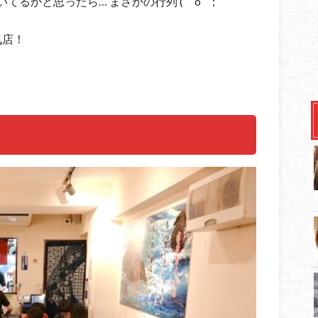
るかと思ったら… まさかの行列 (゜o゜;
気店！