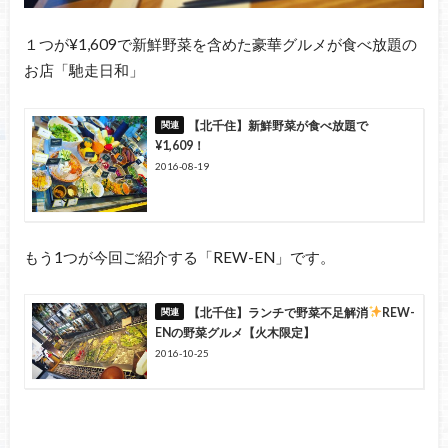
１つが¥1,609で新鮮野菜を含めた豪華グルメが食べ放題の
お店「馳走日和」
【北千住】新鮮野菜が食べ放題で
¥1,609！
2016-08-19
もう1つが今回ご紹介する「REW-EN」です。
【北千住】ランチで野菜不足解消
REW-
ENの野菜グルメ【火木限定】
2016-10-25