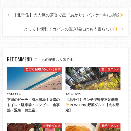
【北千住】大人気の茶香で星（あかり）パンケーキに挑戦
とっても便利！カバンの置き場にはもう困らない
RECOMMEND
こちらの記事も人気です。
どこでも働けるという自由
北千住グルメ
2016.12.6
2016.10.25
下田のビーチ・海水浴場！近隣の
【北千住】ランチで野菜不足解消
トイレ・駐車場・コンビニ・食事
REW-ENの野菜グルメ【火木限
処・温泉・お土産…
定】
北千住グルメ
北千住グルメ