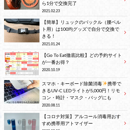
ら1分で交換完了
2021.02.23
【簡単】リュックのバックル（腰ベル
ト用）は100均グッズで自分で交換で
きる！
2021.01.24
【Go To Eat徹底比較】どの予約サイト
が一番お得？
2020.10.19
スマホ・キーボード除菌消毒
携帯で
きるUV-C LEDライトが5,000円！リモ
コン・時計・マスク・バッグにも
2020.08.11
【コロナ対策】アルコール消毒用おす
すめ携帯用アトマイザー