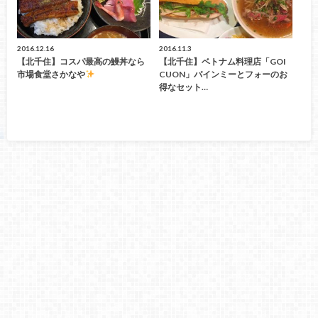
2016.12.16
2016.11.3
【北千住】コスパ最高の鰻丼なら
【北千住】ベトナム料理店「GOI
市場食堂さかなや
CUON」バインミーとフォーのお
得なセット…