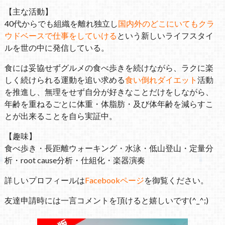
【主な活動】
40代からでも組織を離れ独立し
国内外のどこにいてもクラ
ウドベースで仕事をしていける
という新しいライフスタイ
ルを世の中に発信している。
食には妥協せずグルメの食べ歩きを続けながら、ラクに楽
しく続けられる運動を追い求める
食い倒れダイエット
活動
を推進し、無理をせず自分が好きなことだけをしながら、
年齢を重ねるごとに体重・体脂肪・及び体年齢を減らすこ
とが出来ることを自ら実証中。
【趣味】
食べ歩き・長距離ウォーキング・水泳・低山登山・定量分
析・root cause分析・仕組化・楽器演奏
詳しいプロフィールは
Facebookページ
を御覧ください。
友達申請時には一言コメントを頂けると嬉しいです(^_^;)