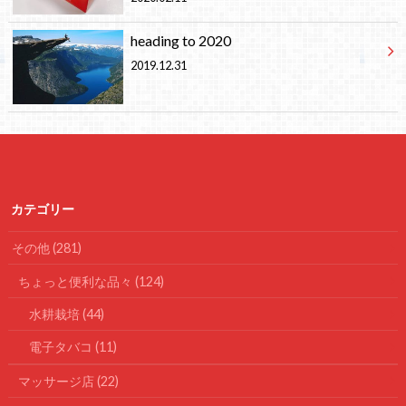
heading to 2020
2019.12.31
カテゴリー
その他
(281)
ちょっと便利な品々
(124)
水耕栽培
(44)
電子タバコ
(11)
マッサージ店
(22)