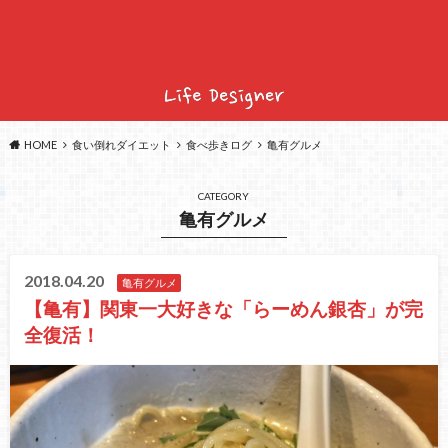
HOME
食い倒れダイエット
食べ歩きログ
亀有グルメ
CATEGORY
亀有グルメ
2018.04.20
亀有グルメ
【亀有】関東一大好きな「らーめん銀杏」が完
全復活！