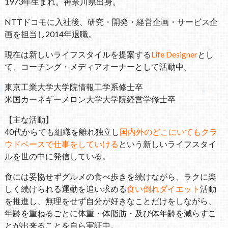
1973年生まれ。神奈川県出身。
NTTドコモに入社後、研究・開発・経営企画・サービス企
画を担当し2014年退職。
現在は新しいライフスタイルを提案する
Life Designer
とし
て、コーチング・メディアオーナーとして活動中。
東京工業大学大学院情報工学系修士卒
米国カーネギーメロン大学大学院経営学修士卒
【主な活動】
40代からでも組織を離れ独立し
国内外のどこにいてもクラ
ウドベースで仕事をしていける
という新しいライフスタイ
ルを世の中に発信している。
食には妥協せずグルメの食べ歩きを続けながら、ラクに楽
しく続けられる運動を追い求める
食い倒れダイエット
活動
を推進し、無理をせず自分が好きなことだけをしながら、
年齢を重ねるごとに体重・体脂肪・及び体年齢を減らすこ
とが出来ることを自ら実証中。