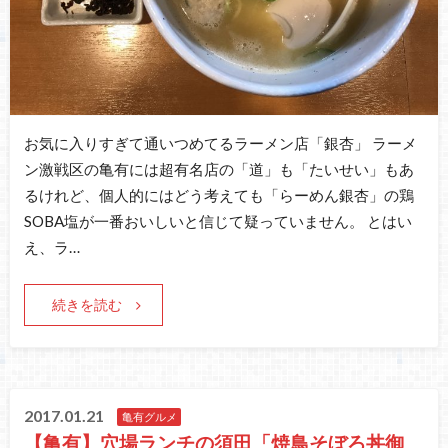
お気に入りすぎて通いつめてるラーメン店「銀杏」 ラーメ
ン激戦区の亀有には超有名店の「道」も「たいせい」もあ
るけれど、個人的にはどう考えても「らーめん銀杏」の鶏
SOBA塩が一番おいしいと信じて疑っていません。 とはい
え、ラ…
続きを読む
2017.01.21
亀有グルメ
【亀有】穴場ランチの須田「焼鳥そぼろ丼御