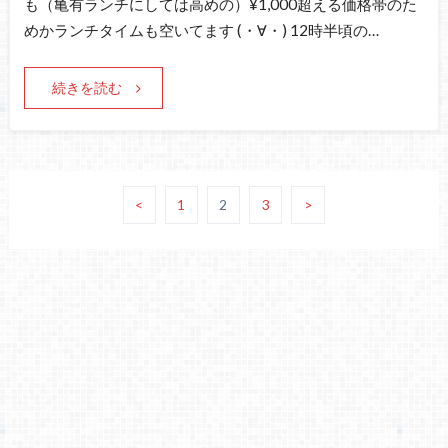
も（亀有ランチにしては高めの）¥1,000超える価格帯のた
めかランチタイムも空いてます (・∀・) 12時半頃の…
続きを読む
<
1
2
3
>