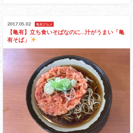
2017.05.02
亀有グルメ
【亀有】立ち食いそばなのに…汁がうまい「亀
有そば」