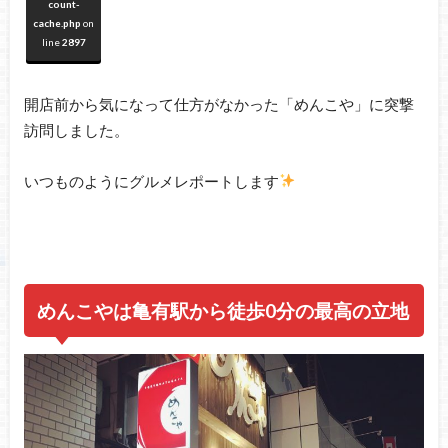
count-
cache.php
on
line
2897
開店前から気になって仕方がなかった「めんこや」に突撃
訪問しました。
いつものようにグルメレポートします
めんこやは亀有駅から徒歩0分の最高の立地