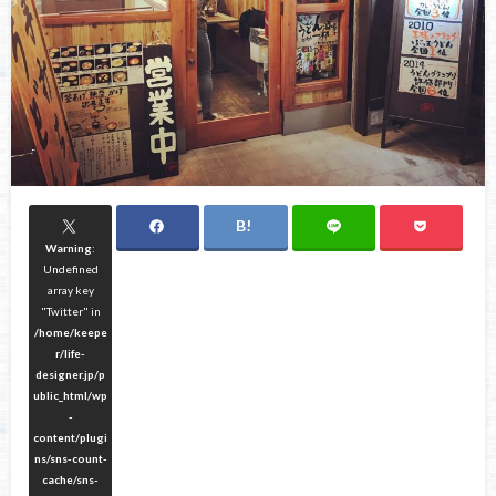
Warning
:
Undefined
array key
"Twitter" in
/home/keepe
r/life-
designer.jp/p
ublic_html/wp
-
content/plugi
ns/sns-count-
cache/sns-