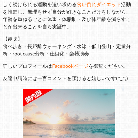
しく続けられる運動を追い求める
食い倒れダイエット
活動
を推進し、無理をせず自分が好きなことだけをしながら、
年齢を重ねるごとに体重・体脂肪・及び体年齢を減らすこ
とが出来ることを自ら実証中。
【趣味】
食べ歩き・長距離ウォーキング・水泳・低山登山・定量分
析・root cause分析・仕組化・楽器演奏
詳しいプロフィールは
Facebookページ
を御覧ください。
友達申請時には一言コメントを頂けると嬉しいです(^_^;)