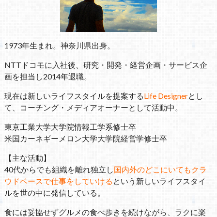
1973年生まれ。神奈川県出身。
NTTドコモに入社後、研究・開発・経営企画・サービス企
画を担当し2014年退職。
現在は新しいライフスタイルを提案する
Life Designer
とし
て、コーチング・メディアオーナーとして活動中。
東京工業大学大学院情報工学系修士卒
米国カーネギーメロン大学大学院経営学修士卒
【主な活動】
40代からでも組織を離れ独立し
国内外のどこにいてもクラ
ウドベースで仕事をしていける
という新しいライフスタイ
ルを世の中に発信している。
食には妥協せずグルメの食べ歩きを続けながら、ラクに楽