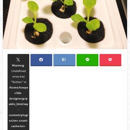
Warning
:
Undefined
array key
"Twitter" in
/home/keepe
r/life-
designer.jp/p
ublic_html/wp
-
content/plugi
ns/sns-count-
cache/sns-