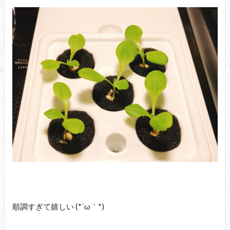
順調すぎて嬉しい (*´ω｀*)