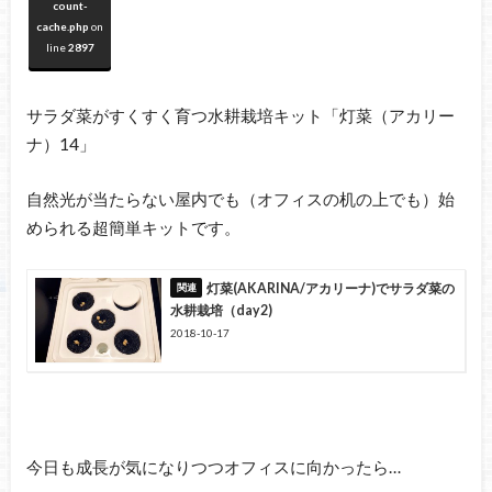
count-
cache.php
on
line
2897
サラダ菜がすくすく育つ水耕栽培キット「灯菜（アカリー
ナ）14」
自然光が当たらない屋内でも（オフィスの机の上でも）始
められる超簡単キットです。
灯菜(AKARINA/アカリーナ)でサラダ菜の
水耕栽培（day2)
2018-10-17
今日も成長が気になりつつオフィスに向かったら…