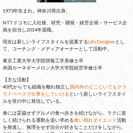
1973年生まれ。神奈川県出身。
NTTドコモに入社後、研究・開発・経営企画・サービス企
画を担当し2014年退職。
現在は新しいライフスタイルを提案する
Life Designer
とし
て、コーチング・メディアオーナーとして活動中。
東京工業大学大学院情報工学系修士卒
米国カーネギーメロン大学大学院経営学修士卒
【主な活動】
40代からでも組織を離れ独立し
国内外のどこにいてもクラ
ウドベースで仕事をしていける
という新しいライフスタイ
ルを世の中に発信している。
食には妥協せずグルメの食べ歩きを続けながら、ラクに楽
しく続けられる運動を追い求める
食い倒れダイエット
活動
を推進し、無理をせず自分が好きなことだけをしながら、