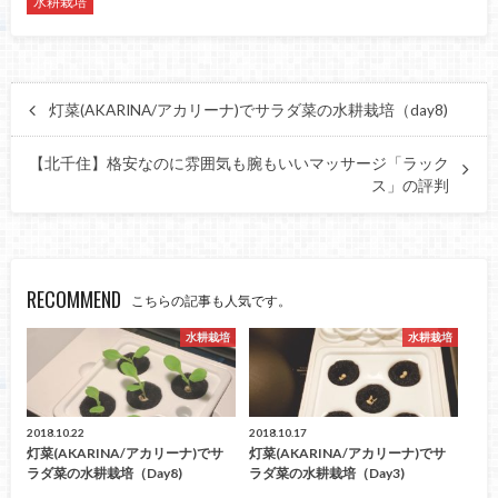
水耕栽培
灯菜(AKARINA/アカリーナ)でサラダ菜の水耕栽培（day8)
【北千住】格安なのに雰囲気も腕もいいマッサージ「ラック
ス」の評判
RECOMMEND
こちらの記事も人気です。
水耕栽培
水耕栽培
2018.10.22
2018.10.17
灯菜(AKARINA/アカリーナ)でサ
灯菜(AKARINA/アカリーナ)でサ
ラダ菜の水耕栽培（day8)
ラダ菜の水耕栽培（day3)