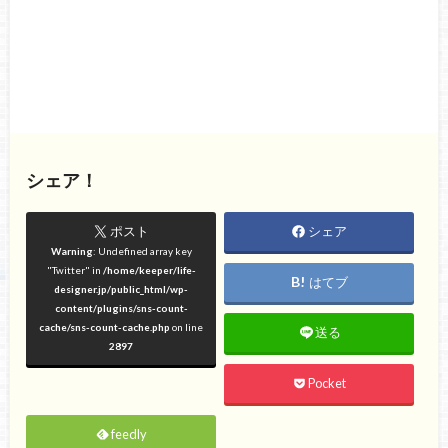
シェア！
ポスト
シェア
Warning
: Undefined array key
"Twitter" in
/home/keeper/life-
はてブ
designer.jp/public_html/wp-
content/plugins/sns-count-
cache/sns-count-cache.php
on line
送る
2897
Pocket
feedly