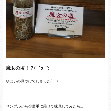
魔女の塩！？(゜o゜;
やばいの見つけてしまった(_ _;)
サンプルから少量手に乗せて味見してみたら…