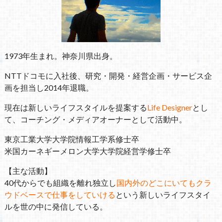
1973年生まれ。神奈川県出身。
NTTドコモに入社後、研究・開発・経営企画・サービス企
画を担当し2014年退職。
現在は新しいライフスタイルを提案する
Life Designer
とし
て、コーチング・メディアオーナーとして活動中。
東京工業大学大学院情報工学系修士卒
米国カーネギーメロン大学大学院経営学修士卒
【主な活動】
40代からでも組織を離れ独立し
国内外のどこにいてもクラ
ウドベースで仕事をしていける
という新しいライフスタイ
ルを世の中に発信している。