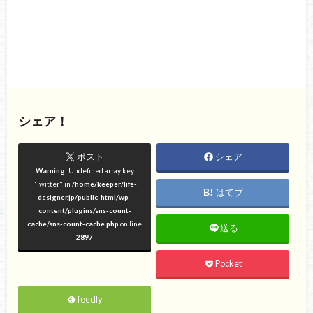
シェア！
ポスト
シェア
Warning
: Undefined array key
"Twitter" in
/home/keeper/life-
はてブ
designer.jp/public_html/wp-
content/plugins/sns-count-
cache/sns-count-cache.php
on line
送る
2897
Pocket
feedly