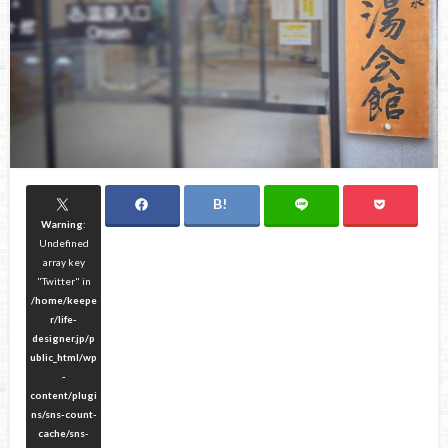
Warning
:
Undefined
array key
"Twitter" in
/home/keepe
r/life-
designer.jp/p
ublic_html/wp
-
content/plugi
ns/sns-count-
cache/sns-