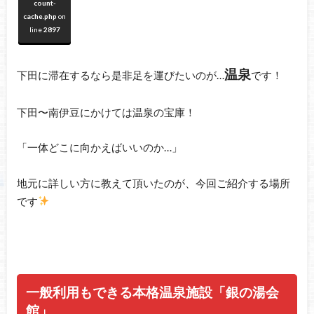
count-
cache.php
on
line
2897
温泉
下田に滞在するなら是非足を運びたいのが…
です！
下田〜南伊豆にかけては温泉の宝庫！
「一体どこに向かえばいいのか…」
地元に詳しい方に教えて頂いたのが、今回ご紹介する場所
です
一般利用もできる本格温泉施設「銀の湯会
館」