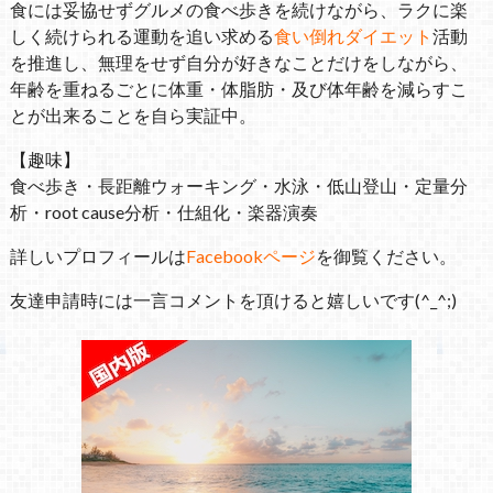
食には妥協せずグルメの食べ歩きを続けながら、ラクに楽
しく続けられる運動を追い求める
食い倒れダイエット
活動
を推進し、無理をせず自分が好きなことだけをしながら、
年齢を重ねるごとに体重・体脂肪・及び体年齢を減らすこ
とが出来ることを自ら実証中。
【趣味】
食べ歩き・長距離ウォーキング・水泳・低山登山・定量分
析・root cause分析・仕組化・楽器演奏
詳しいプロフィールは
Facebookページ
を御覧ください。
友達申請時には一言コメントを頂けると嬉しいです(^_^;)