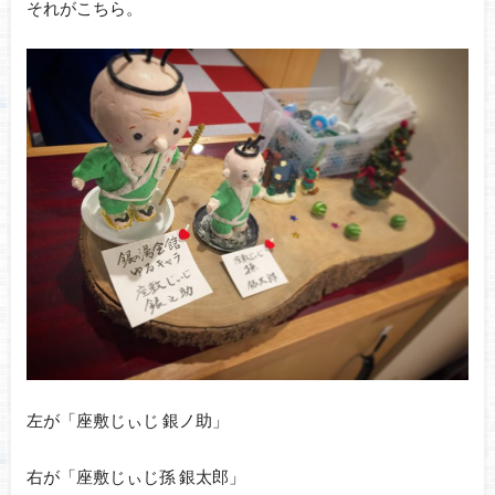
それがこちら。
左が「座敷じぃじ 銀ノ助」
右が「座敷じぃじ孫 銀太郎」