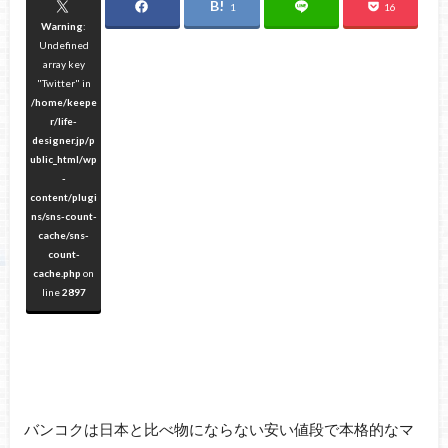
1
16
Warning
:
Undefined
array key
"Twitter" in
/home/keepe
r/life-
designer.jp/p
ublic_html/wp
-
content/plugi
ns/sns-count-
cache/sns-
count-
cache.php
on
line
2897
バンコクは日本と比べ物にならない安い値段で本格的なマ