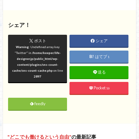
シェア！
ポスト
シェア
Warning
: Undefined array key
"Twitter" in
/home/keeper/life-
はてブ
1
designer.jp/public_html/wp-
content/plugins/sns-count-
cache/sns-count-cache.php
on line
送る
2897
Pocket
16
feedly
どこでも働けるという自由
の最新記事