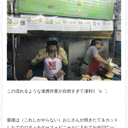
この流れるような連携作業が自然すぎて凄利 (゜o゜;
最後は（これしかやらない）おじさんが焼きたて＆カット
したてのロティをケース＋ビニールに入れてお会計(*´ω｀