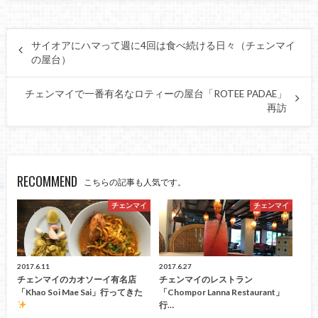
サイオアにハマって週に4回は食べ続ける日々（チェンマイ
の屋台）
チェンマイで一番有名なロティーの屋台「ROTEE PADAE」
再訪
RECOMMEND
こちらの記事も人気です。
チェンマイ
チェンマイ
2017.6.11
2017.6.27
チェンマイのカオソーイ有名店
チェンマイのレストラン
「Khao Soi Mae Sai」行ってきた
「Chompor Lanna Restaurant」
行…