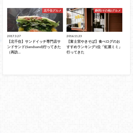
北千住グルメ
静岡(その他)グルメ
2017.3.27
2016.11.23
【北千住】サンドイッチ専門店サ
【富士宮やきそば】食べログのお
ンドサンド(sandsand)行ってきた
すすめランキング1位「虹屋ミミ」
（再訪…
行ってきた