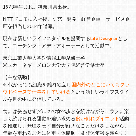
1973年生まれ。神奈川県出身。
NTTドコモに入社後、研究・開発・経営企画・サービス企
画を担当し2014年退職。
現在は新しいライフスタイルを提案する
Life Designer
とし
て、コーチング・メディアオーナーとして活動中。
東京工業大学大学院情報工学系修士卒
米国カーネギーメロン大学大学院経営学修士卒
【主な活動】
40代からでも組織を離れ独立し
国内外のどこにいてもクラ
ウドベースで仕事をしていける
という新しいライフスタイ
ルを世の中に発信している。
食には妥協せずグルメの食べ歩きを続けながら、ラクに楽
しく続けられる運動を追い求める
食い倒れダイエット
活動
を推進し、無理をせず自分が好きなことだけをしながら、
年齢を重ねるごとに体重・体脂肪・及び体年齢を減らすこ