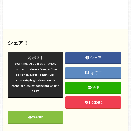
シェア！
ポスト
シェア
Warning
: Undefined array key
"Twitter" in
/home/keeper/life-
はてブ
designer.jp/public_html/wp-
content/plugins/sns-count-
cache/sns-count-cache.php
on line
送る
2897
Pocket
2
feedly