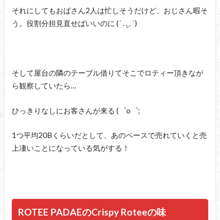
それにしてもおばさん2人は忙しそうだけど、おじさん暇そ
う。役割分担見直せばいいのに (´ . .̫ . `)
そして屋台の隣のテーブル借りてそこでロティー頂きなが
ら観察していたら…
ひっきりなしにお客さんが来る (゜o゜;
1つ平均20Bくらいだとして、あのペースで売れていくと売
上凄いことになっている気がする！
ROTEE PADAEのCrispy Roteeの味