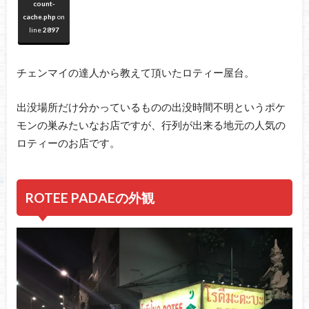
count-
cache.php
on
line
2897
チェンマイの達人から教えて頂いたロティー屋台。
出没場所だけ分かっているものの出没時間不明というポケ
モンの巣みたいなお店ですが、行列が出来る地元の人気の
ロティーのお店です。
ROTEE PADAEの外観