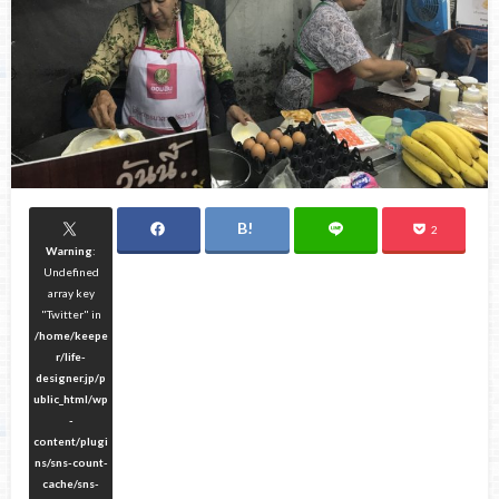
2
Warning
:
Undefined
array key
"Twitter" in
/home/keepe
r/life-
designer.jp/p
ublic_html/wp
-
content/plugi
ns/sns-count-
cache/sns-