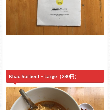
Khao Soi beef – Large（280円）