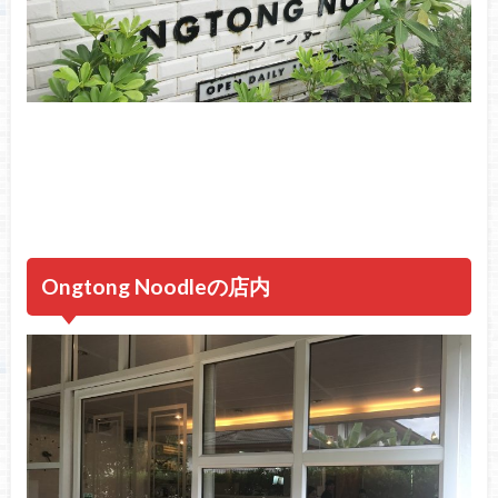
Ongtong Noodleの店内