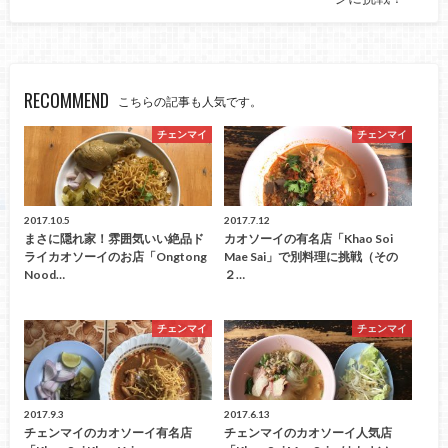
RECOMMEND
こちらの記事も人気です。
チェンマイ
チェンマイ
2017.10.5
2017.7.12
まさに隠れ家！雰囲気いい絶品ド
カオソーイの有名店「Khao Soi
ライカオソーイのお店「Ongtong
Mae Sai」で別料理に挑戦（その
Nood…
２…
チェンマイ
チェンマイ
2017.9.3
2017.6.13
チェンマイのカオソーイ有名店
チェンマイのカオソーイ人気店