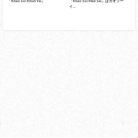
「Khao Soi Khun Yai」
「Khao Soi Mae Sai」はカオソー
イ…