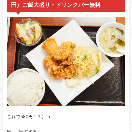
円）ご飯大盛り・ドリンクバー無料
これで580円！？(゜o゜;
安い…安すぎる！