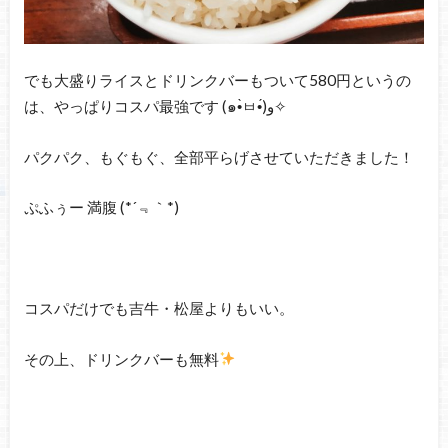
でも大盛りライスとドリンクバーもついて580円というの
は、やっぱりコスパ最強です (๑•̀ㅂ•́)و✧
パクパク、もぐもぐ、全部平らげさせていただきました！
ぷふぅー 満腹 (*´﹃｀*)
コスパだけでも吉牛・松屋よりもいい。
その上、ドリンクバーも無料