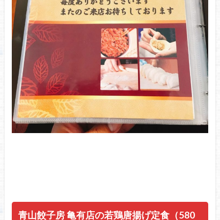
青山餃子房 亀有店の若鶏唐揚げ定食（580