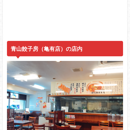
青山餃子房（亀有店）の店内