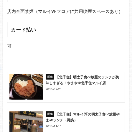
店内全面禁煙（マルイ9Fフロアに共用喫煙スペースあり）
カード払い
可
【北千住】明太子食べ放題のランチが美
味しすぎる！やまや＠北千住マルイ店
2016-09-25
【北千住】マルイ9Fの明太子食べ放題や
まやランチ（再訪）
2016-11-11