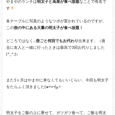
やまやのランチは
明太子と高菜が食べ放題
なことで有名で
す
各テーブルに写真のようなツボが置かれているのですが、
この
壺の中にある大量の明太子が食べ放題！
どころではなく…
壺ごと何回でもお代わり
出来ます。（過
去に友人と一緒に行ったときは最高で3回お代りしました
(^_^;)）
また1ヶ月はやまやに来なくてもいいくらい、今回も明太子
をたらふく頂きました(๑•̀ㅂ•́)و✧
明太子をご飯の上に乗せて、ガツガツ食べて、ご飯も明太