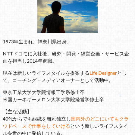
1973年生まれ。神奈川県出身。
NTTドコモに入社後、研究・開発・経営企画・サービス企
画を担当し2014年退職。
現在は新しいライフスタイルを提案する
Life Designer
とし
て、コーチング・メディアオーナーとして活動中。
東京工業大学大学院情報工学系修士卒
米国カーネギーメロン大学大学院経営学修士卒
【主な活動】
40代からでも組織を離れ独立し
国内外のどこにいてもクラ
ウドベースで仕事をしていける
という新しいライフスタイ
ルを世の中に発信している。