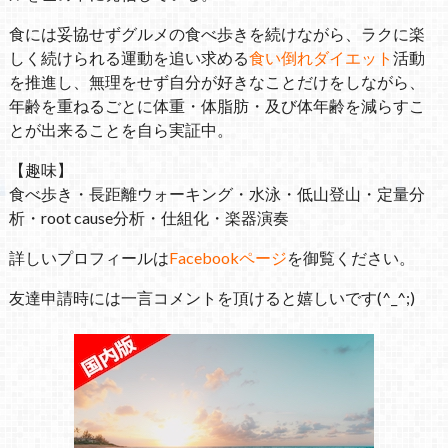
食には妥協せずグルメの食べ歩きを続けながら、ラクに楽
しく続けられる運動を追い求める
食い倒れダイエット
活動
を推進し、無理をせず自分が好きなことだけをしながら、
年齢を重ねるごとに体重・体脂肪・及び体年齢を減らすこ
とが出来ることを自ら実証中。
【趣味】
食べ歩き・長距離ウォーキング・水泳・低山登山・定量分
析・root cause分析・仕組化・楽器演奏
詳しいプロフィールは
Facebookページ
を御覧ください。
友達申請時には一言コメントを頂けると嬉しいです(^_^;)