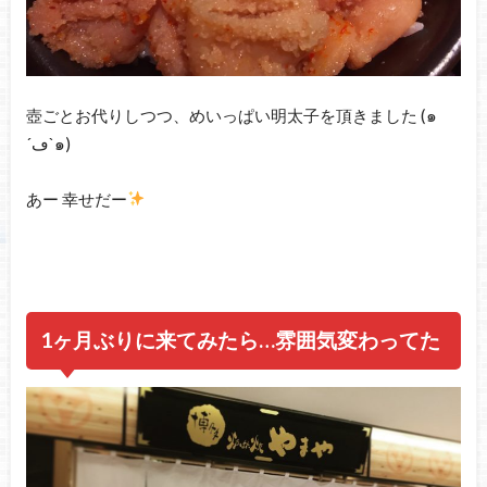
壺ごとお代りしつつ、めいっぱい明太子を頂きました (๑
´ڡ`๑)
あー 幸せだー
1ヶ月ぶりに来てみたら…雰囲気変わってた