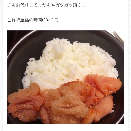
子もお代りしてまたもやガツガツ頂く…
これぞ至福の時間(*´ω｀*)