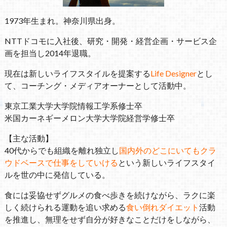
1973年生まれ。神奈川県出身。
NTTドコモに入社後、研究・開発・経営企画・サービス企
画を担当し2014年退職。
現在は新しいライフスタイルを提案する
Life Designer
とし
て、コーチング・メディアオーナーとして活動中。
東京工業大学大学院情報工学系修士卒
米国カーネギーメロン大学大学院経営学修士卒
【主な活動】
40代からでも組織を離れ独立し
国内外のどこにいてもクラ
ウドベースで仕事をしていける
という新しいライフスタイ
ルを世の中に発信している。
食には妥協せずグルメの食べ歩きを続けながら、ラクに楽
しく続けられる運動を追い求める
食い倒れダイエット
活動
を推進し、無理をせず自分が好きなことだけをしながら、