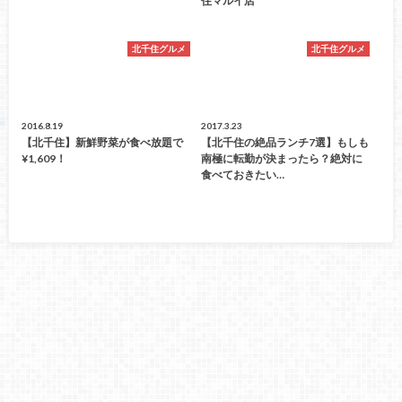
住マルイ店
北千住グルメ
北千住グルメ
2016.8.19
2017.3.23
【北千住】新鮮野菜が食べ放題で
【北千住の絶品ランチ7選】もしも
¥1,609！
南極に転勤が決まったら？絶対に
食べておきたい…