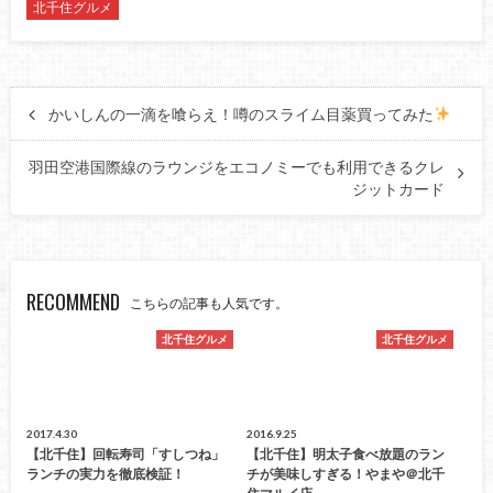
北千住グルメ
かいしんの一滴を喰らえ！噂のスライム目薬買ってみた
羽田空港国際線のラウンジをエコノミーでも利用できるクレ
ジットカード
RECOMMEND
こちらの記事も人気です。
北千住グルメ
北千住グルメ
2017.4.30
2016.9.25
【北千住】回転寿司「すしつね」
【北千住】明太子食べ放題のラン
ランチの実力を徹底検証！
チが美味しすぎる！やまや＠北千