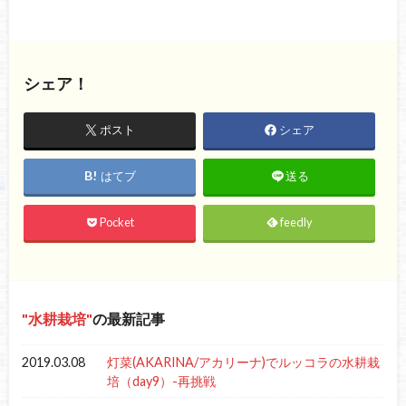
シェア！
ポスト
シェア
はてブ
送る
Pocket
feedly
水耕栽培
の最新記事
2019.03.08
灯菜(AKARINA/アカリーナ)でルッコラの水耕栽
培（day9）-再挑戦