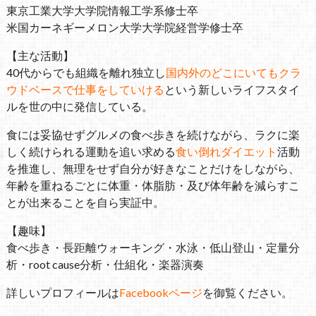
東京工業大学大学院情報工学系修士卒
米国カーネギーメロン大学大学院経営学修士卒
【主な活動】
40代からでも組織を離れ独立し
国内外のどこにいてもクラ
ウドベースで仕事をしていける
という新しいライフスタイ
ルを世の中に発信している。
食には妥協せずグルメの食べ歩きを続けながら、ラクに楽
しく続けられる運動を追い求める
食い倒れダイエット
活動
を推進し、無理をせず自分が好きなことだけをしながら、
年齢を重ねるごとに体重・体脂肪・及び体年齢を減らすこ
とが出来ることを自ら実証中。
【趣味】
食べ歩き・長距離ウォーキング・水泳・低山登山・定量分
析・root cause分析・仕組化・楽器演奏
詳しいプロフィールは
Facebookページ
を御覧ください。